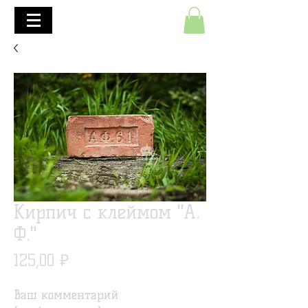
+7(495)645-90-68
+7(812)645-90-68
Кирпич с клеймом "А.
Ф."
Цена
125,00 ₽
Ваш комментарий