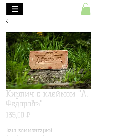
+7(495)645-90-68
+7(812)645-90-68
Кирпич с клеймом "А.
Федоровъ"
Цена
135,00 ₽
Ваш комментарий