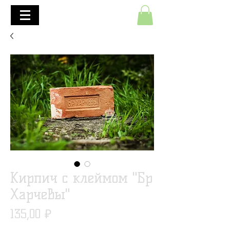
+7(495)645-90-68
+7(812)645-90-68
Кирпич с клеймом "Бр
Харчевы"
Цена
135,00 ₽