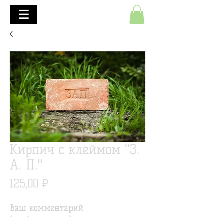
+7(495)645-90-68
+7(812)645-90-68
Кирпич с клеймом "З.
А. П."
Цена
125,00 ₽
Ваш комментарий