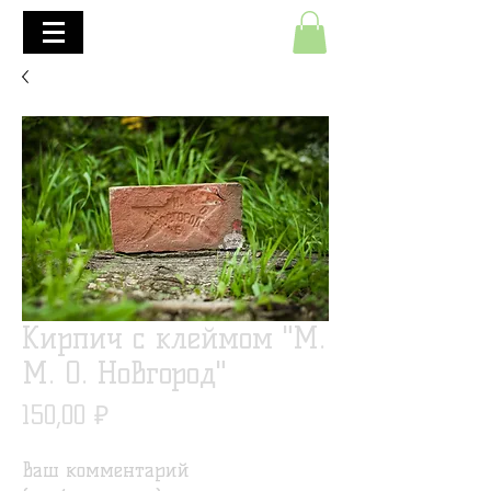
+7(495)645-90-68
+7(812)645-90-68
Кирпич с клеймом "М.
М. О. Новгород"
Цена
150,00 ₽
Ваш комментарий