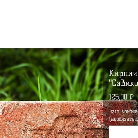
Новости
Сертификаты
Галерея
Услуги
Партн
Кирпич
"Савико
Ц
125,00 ₽
Ваш комме
(необязател