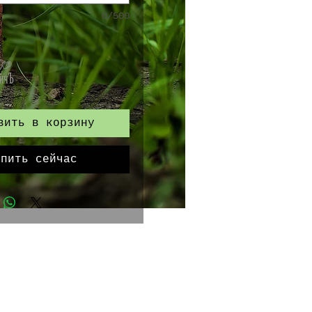
0/500
*
вить в корзину
упить сейчас