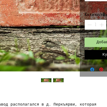
Количество
Доба
К
авод располагался в д. Перкъярви, которая