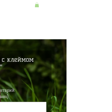
+7(495)645-90-
ерам
Контакты
68
+7(812)645-90-
68
 с клеймом
"
ена
нтарий
ьно)