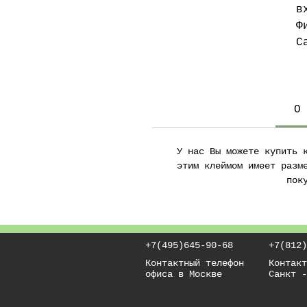
в
Ф
С
ф
з
Р
с
О
«
в
У нас Вы можете купить 
этим клеймом имеет разм
пок
+7(495)645-90-68
+7(812)
Контактный телефон
Контакт
офиса в Москве
Санкт -