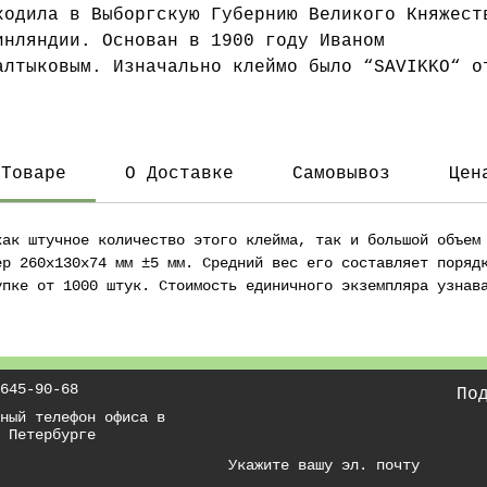
ходила в Выборгскую Губернию Великого Княжест
инляндии. Основан в 1900 году Иваном
алтыковым. Изначально клеймо было “SAVIKKO“ о
инского “SAVI” – глина. Один из немногих
аводов, который продолжал свою работу после
усской революции 1917 года. В очень редком
лучае встречается клеймо с русским написанием
 Товаре
О Доставке
Самовывоз
Цен
САВИКО». Завод функционирует по настоящее
ремя.
как штучное количество этого клейма, так и большой объем
ер 260x130x74 мм ±5 мм. Средний вес его составляет поряд
упке от 1000 штук. Стоимость единичного экземпляра узнав
645-90-68
По
ный телефон офиса в
 Петербурге