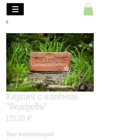
+7(495)645-90-68
+7(812)645-90-68
Кирпич с клеймом
"Федоровъ"
Цена
135,00 ₽
Ваш комментарий