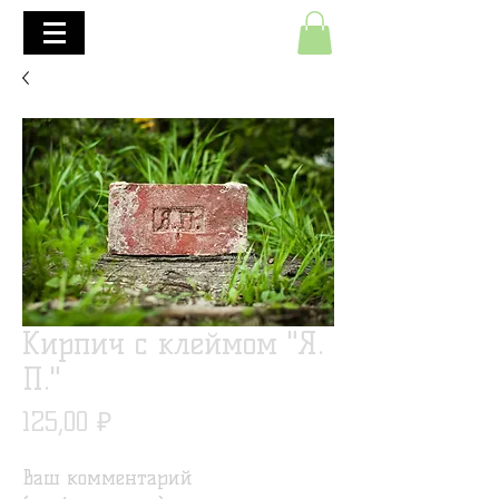
+7(495)645-90-68
+7(812)645-90-68
Кирпич с клеймом "Я.
П."
Цена
125,00 ₽
Ваш комментарий