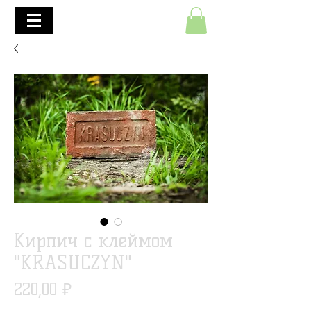
+7(495)645-90-68
+7(812)645-90-68
Кирпич с клеймом
"KRASUCZYN"
Цена
220,00 ₽