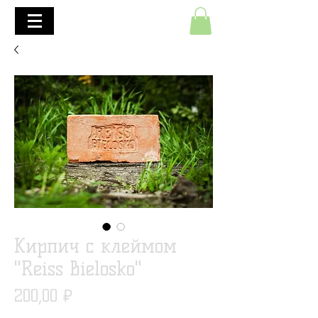
+7(495)645-90-68
+7(812)645-90-68
Кирпич с клеймом
"Reiss Bielosko"
Цена
200,00 ₽