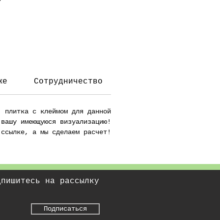
же
Сотрудничество
Доставка
Разгр
ь
, плитка с клеймом для данной
 вашу имеющуюся визуализацию!
ссылке, а мы сделаем расчет!
дпишитесь на рассылку
Подписаться