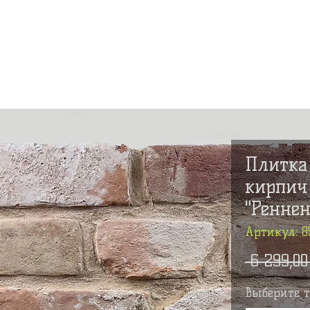
Новости
Сертификаты
Галерея
Услуги
Партн
Плитка
кирпич
"Ренне
Артикул: 8
 6 299,00
Выберите 