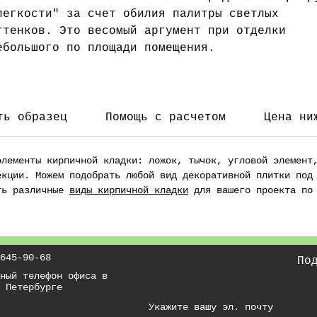
легкости" за счет обилия палитры светлых
ттенков. Это весомый аргумент при отделки
ебольшого по площади помещения.
вое название коллекция получила в
есть статского советника Владимира Андреевича
он Ренненкампфа, который был
ть образец
Помощь с расчетом
Цена ни
ладельцем кирпичного завода с 1852 года Купит
таринный кирпич с клеймом завода
элементы кирпичной кладки: ложок, тычок, угловой элемент
Реннекампфъ" или прочитать о заводе
екции. Можем подобрать любой вид декоративной плитки под
зготовителе Вы можете по ссылке.
ть различные
виды кирпичной кладки
для вашего проекта по 
645-90-68
По
ный телефон офиса в
 Петербурге