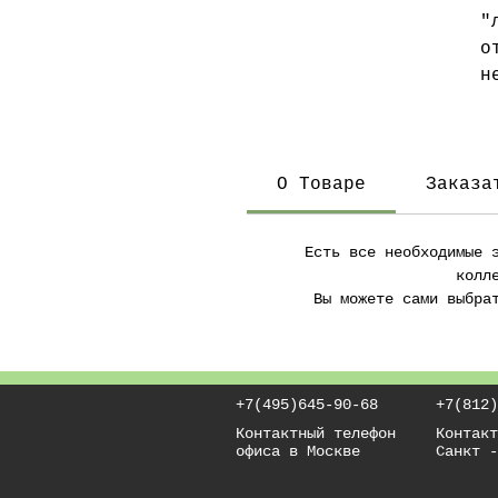
"
о
н
С
ч
ф
О Товаре
Заказа
в
с
Есть все необходимые 
"
колл
и
Вы можете сами выбра
+7(495)645-90-68
+7(812)
Контактный телефон
Контакт
офиса в Москве
Санкт -