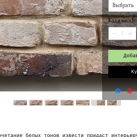
Выбрать
Количество
Доба
К
очетание белых тонов извести придаст интерьер