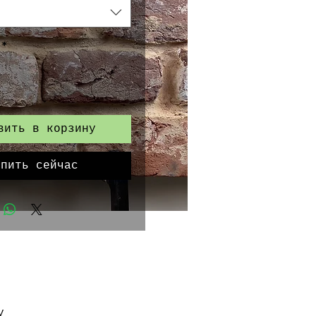
*
вить в корзину
упить сейчас
у