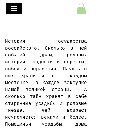
+7(495)645-90-68
+7(812)645-90-68
Прикосновение времени
или о чем говорят стены
История государства 
российского. Сколько в ней 
событий, драм, родовых 
историй, радости и горести, 
побед и поражений. Память о 
них хранится в  каждом 
местечке, в каждом закоулке 
нашей великой страны.  А 
сколько тайн хранят в себе  
старинные усадьбы и родовые 
гнезда, чей возраст 
исчисляется веками и более. 
Помещичьи усадьбы, дома 