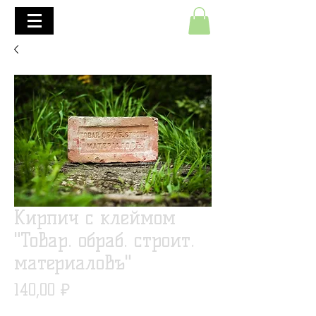
+7(495)645-90-68
+7(812)645-90-68
Кирпич с клеймом
"Товар. обраб. строит.
материаловъ"
Цена
140,00 ₽