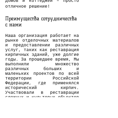
домов и коттеджей – просто
отличное решение!
Преимущества сотрудничества
с нами
Наша организация работает на
рынке отделочных материалов
и предоставлении различных
услуг, таких как реставрация
кирпичных зданий, уже долгие
годы. За прошедшее время, Мы
выполнили множество
различных больших и
маленьких проектов по всей
территории Российской
Федерации, где применялся
исторический кирпич.
Участвовали в реставрации
сложных и культовых объектов
нашей страны. Каждый новый
проект для Нас - это
маленький вызов. Стремление
совершенствоваться в каждом