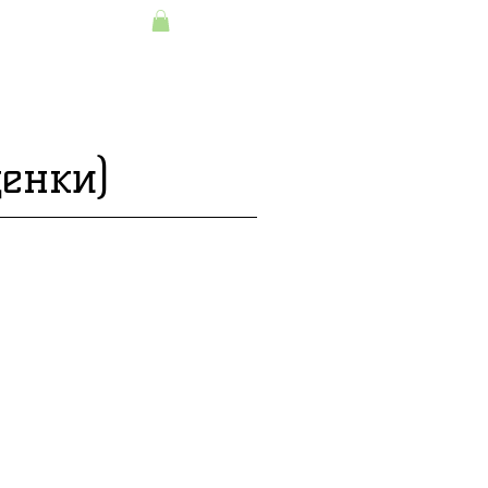
+7(495)645-90-
ерам
Контакты
68
+7(812)645-90-
68
енки)