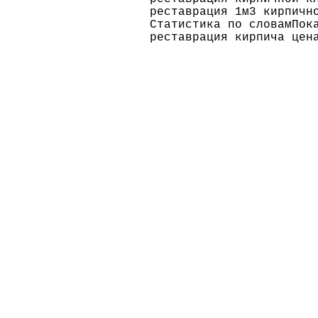
реставрация 1м3 кирпичн
Статистика по словамПок
реставрация кирпича цен