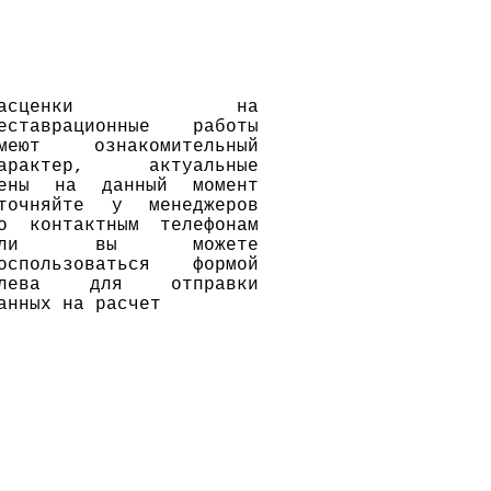
Расценки на
еставрационные работы
меют ознакомительный
арактер, актуальные
ены на данный момент
точн​яйте у менеджеров
о контактным телефонам
или вы можете
оспользоваться формой
слева для отправки
анных на расчет