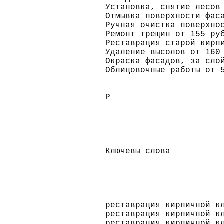
Установка, снятие лесов
Отмывка поверхности фас
Ручная очистка поверхно
Ремонт трещин от 155 ру
Реставрация старой кирп
Удаление высолов от 160
Окраска фасадов, за сло
Облицовочные работы от 
Р
​Ключевы слова
реставрация кирпичной к
реставрация кирпичной к
реставрация кирпичной к