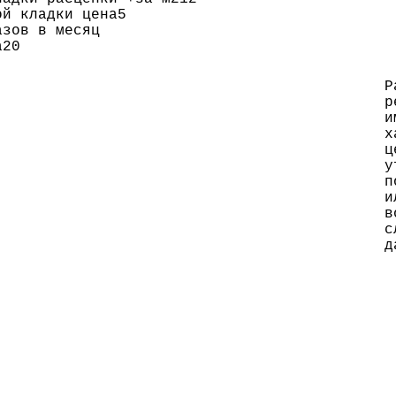
ой кладки цена
5
азов в месяц
а
20
р
и
х
ц
у
п
в
д