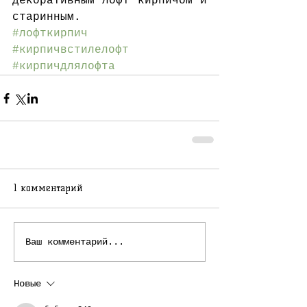
декоративным лофт кирпичом и 
старинным.
#лофткирпич
#кирпичвстилелофт
#кирпичдлялофта
1 комментарий
Ваш комментарий...
Новые