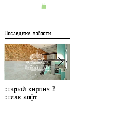
+7(495)645-90-
ерам
Контакты
68
+7(812)645-90-
68
Последние новости
старый кирпич в
Лофт проект с наши
стиле лофт
кирпичом