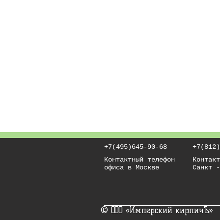
+7(495)645-90-68
+7(812)
Контактный телефон
Контакт
офиса в Москве
Санкт -
© ООО «Имперский кирпичЪ»