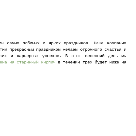
Новости
Сертификаты
Галерея
Услуги
Партн
н самых любимых и ярких праздников. Наша компания 
тим прекрасным праздником желаем огромного счастья и 
ских и карьерных успехов. В этот весенний день мы 
ена на старинный кирпич
 в течении трех будет ниже на 