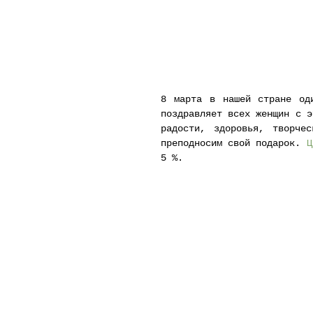
Главная
Кирпич
Плитка
Поздравляем с 8 марта!
8 марта в нашей стране оди
поздравляет всех женщин с э
радости, здоровья, творче
преподносим свой подарок. 
Ц
5 %. 