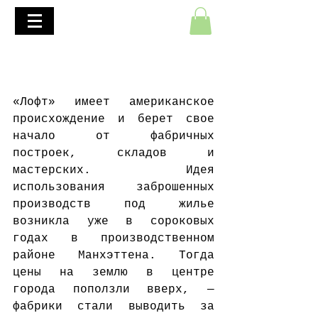
+7(495)645-90-68
+7(812)645-90-68
Преимущество плитки из
старинного кирпича
«Лофт» имеет американское 
происхождение и берет свое 
начало от фабричных 
построек, складов и 
мастерских. Идея 
использования заброшенных 
производств под жилье 
возникла уже в сороковых 
годах в производственном 
районе Манхэттена. Тогда 
цены на землю в центре 
города поползли вверх, — 
фабрики стали выводить за 